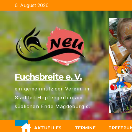
Zum
6. August 2026
Inhalt
springen
Fuchsbreite e. V.
ein gemeinnütziger Verein, im
Stadtteil Hopfengarten am
südlichen Ende Magdeburg`s.
AKTUELLES
TERMINE
TREFFPU