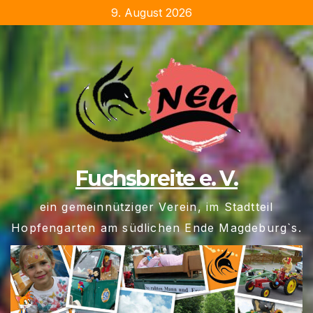
Zum
9. August 2026
Inhalt
springen
Fuchsbreite e. V.
ein gemeinnütziger Verein, im Stadtteil
Hopfengarten am südlichen Ende Magdeburg`s.