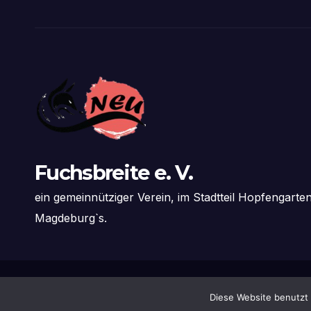
Fuchsbreite e. V.
ein gemeinnütziger Verein, im Stadtteil Hopfengart
Magdeburg`s.
Stolz präsentiert von WordPress
|
Theme: News Live by
Theme
Diese Website benutzt 