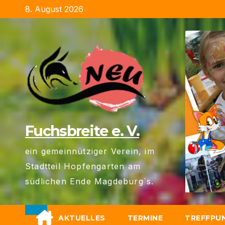
Zum
8. August 2026
Inhalt
springen
Fuchsbreite e. V.
ein gemeinnütziger Verein, im
Stadtteil Hopfengarten am
südlichen Ende Magdeburg`s.
AKTUELLES
TERMINE
TREFFPU